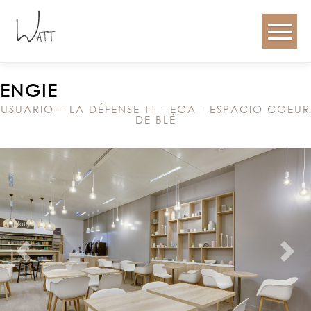
ENGIE
USUARIO – LA DÉFENSE T1 - EGA - ESPACIO COEUR
DE BLÉ
Anterior
Próx